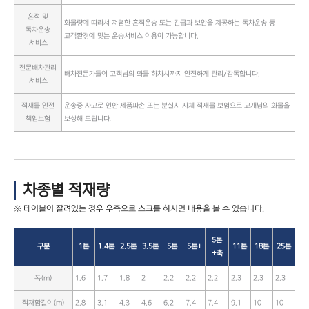
혼적 및
화물량에 따라서 저렴한 혼적운송 또는 긴급과 보안을 제공하는 독차운송 등
독차운송
고객환경에 맞는 운송서비스 이용이 가능합니다.
서비스
전문배차관리
배차전문가들이 고객님의 화물 하차시까지 안전하게 관리/감독합니다.
서비스
적재물 안전
운송중 사고로 인한 제품파손 또는 분실시 자체 적재물 보험으로 고개님의 화물을
책임보험
보상해 드립니다.
차종별 적재량
5톤
구분
1톤
1.4톤
2.5톤
3.5톤
5톤
5톤+
11톤
18톤
25톤
+축
폭(m)
1.6
1.7
1.8
2
2.2
2.2
2.2
2.3
2.3
2.3
적재함길이(m)
2.8
3.1
4.3
4.6
6.2
7.4
7.4
9.1
10
10