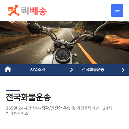
콘텐츠로
건너뛰기
사업소개
전국화물운송
전국화물운송
365일 24시간 신속/정확/안전한 운송 및 기업물류배송 · 24시
퀵배송서비스