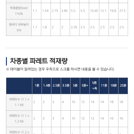
적재중량(ton)
1.1
1.54
2.75
3.85
5.5
5.5
10.45
12.1
19.8
27.5
110%
윙바디 내부높이
1.7
1.8
2
2
2.35
2.5
2.5
2.5
2.5
2.5
(m)
차종별 파레트 적재량
5톤
1톤
1.4톤
2.5톤
3.5톤
5톤
5톤+
11톤
18톤
25톤
+축
파렛트수 (1.1 x
2
2
3
4
10
12
14
14
18
18
1.1 M)
파렛트수 (1.1 x
2
2
3
4
10
12
12
14
16
16
1.2 M)
파렛트수 (1.2 x